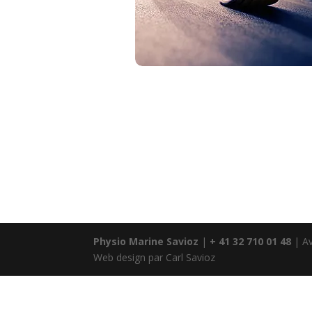
Physio Marine Savioz
|
+ 41 32 710 01 48
| Av
Web design par Carl Savioz